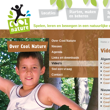
Spelen, leren en bewegen in een natuurlijke
Over Cool Nature
Home
Nieuws
Agenda
Links en downloads
Alge
Video's
Cool
Cool
Stel een vraag
Cool
Contact
Cool
Cool
Cool
Nieuw
Cool
Cool
Cool
Cool