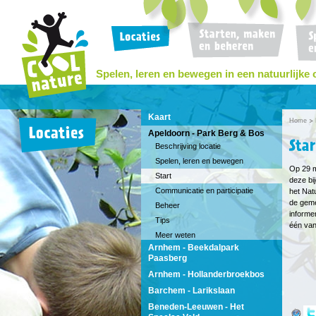
Spelen, leren en bewegen in een natuurlijke
Kaart
Home
Apeldoorn - Park Berg & Bos
Beschrijving locatie
Spelen, leren en bewegen
Op 29 m
Start
deze bi
Communicatie en participatie
het Nat
de geme
Beheer
informe
Tips
één van
Meer weten
Arnhem - Beekdalpark
Paasberg
Arnhem - Hollanderbroekbos
Barchem - Larikslaan
Beneden-Leeuwen - Het