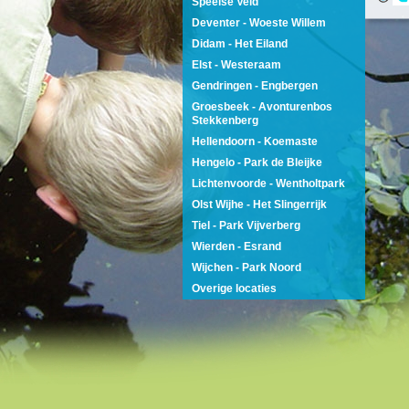
Speelse Veld
Deventer - Woeste Willem
Didam - Het Eiland
Elst - Westeraam
Gendringen - Engbergen
Groesbeek - Avonturenbos
Stekkenberg
Hellendoorn - Koemaste
Hengelo - Park de Bleijke
Lichtenvoorde - Wentholtpark
Olst Wijhe - Het Slingerrijk
Tiel - Park Vijverberg
Wierden - Esrand
Wijchen - Park Noord
Overige locaties