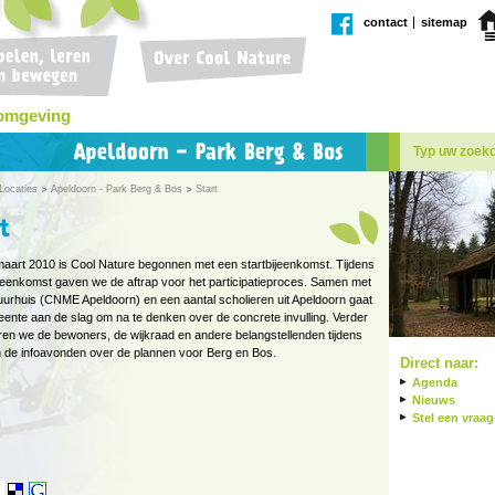
contact
sitemap
 omgeving
Apeldoorn
Park
Berg
&
Bos
Locaties
Apeldoorn - Park Berg & Bos
Start
aart 2010 is Cool Nature begonnen met een startbijeenkomst. Tijdens
jeenkomst gaven we de aftrap voor het participatieproces. Samen met
uurhuis (CNME Apeldoorn) en een aantal scholieren uit Apeldoorn gaat
ente aan de slag om na te denken over de concrete invulling. Verder
ren we de bewoners, de wijkraad en andere belangstellenden tijdens
 de infoavonden over de plannen voor Berg en Bos.
Direct naar:
Agenda
Nieuws
Stel een vraag